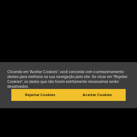
Clicando em "Aceitar Cookies", você concorda com o armazenamento
destes para melhoria na sua navegação pelo site. Se clicar em "Rejeitar
Cookies", os dados que não forem estritamente necessários serão
desativados.
Rejeitar Cookies
Aceitar Cookies